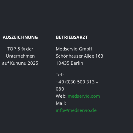
AUSZEICHNUNG
BETRIEBSARZT
TOP 5 % der
Medservio GmbH
Unternehmen
Schönhauser Allee 163
auf Kununu 2025
10435
Berlin
Tel.:
+49 (0)30 509 313 –
080
Web:
medservio.com
Mail:
info@medservio.de