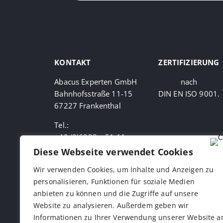
KONTAKT
ZERTIFIZIERUNG
Abacus Experten GmbH
nach
Bahnhofsstraße 11-15
DIN EN ISO 9001.
67227 Frankenthal
Tel.:
+49 (0)6233 – 51 11
100
Diese Webseite verwendet Cookies
Fax:
Wir verwenden Cookies, um Inhalte und Anzeigen zu
+49 (0)6233 – 51 11
personalisieren, Funktionen für soziale Medien
199
anbieten zu können und die Zugriffe auf unsere
Mail:
info@abacus-
Website zu analysieren. Außerdem geben wir
experten.de
Informationen zu Ihrer Verwendung unserer Website a