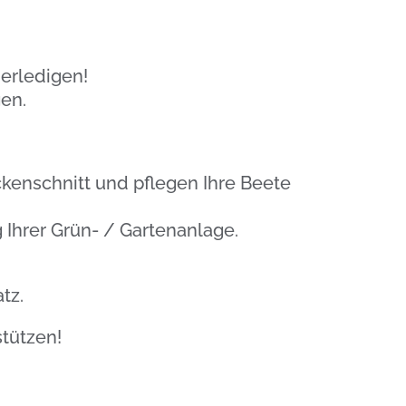
 erledigen!
gen.
ckenschnitt
und pflegen Ihre Beete
g
Ihrer Grün- / Gartenanlage.
tz.
stützen!