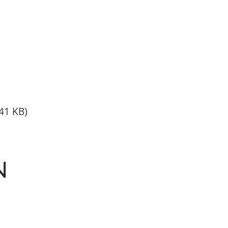
)
41 KB
N