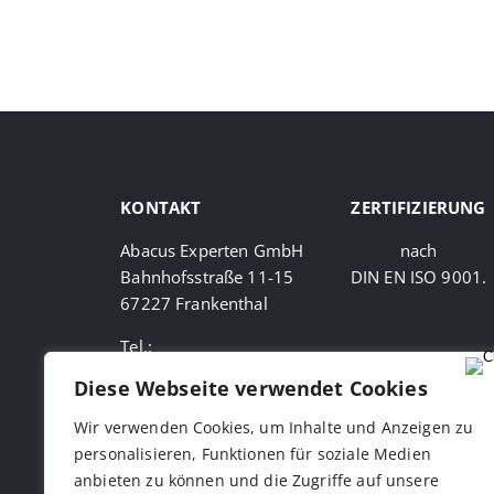
KONTAKT
ZERTIFIZIERUNG
Abacus Experten GmbH
nach
Bahnhofsstraße 11-15
DIN EN ISO 9001.
67227 Frankenthal
Tel.:
+49 (0)6233 – 51 11
Diese Webseite verwendet Cookies
100
Fax:
Wir verwenden Cookies, um Inhalte und Anzeigen zu
+49 (0)6233 – 51 11
personalisieren, Funktionen für soziale Medien
199
anbieten zu können und die Zugriffe auf unsere