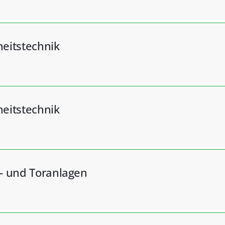
heitstechnik
heitstechnik
r- und Toranlagen