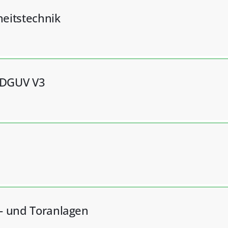
heitstechnik
t DGUV V3
r- und Toranlagen