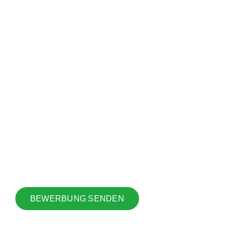
IHR TRAUMJOB IST
NICHT DABEI?
Senden Sie uns einfach Ihre
Initiativbewerbung.
Wir setzen uns umgehend mit Ihnen in
Verbindung.
BEWERBUNG SENDEN