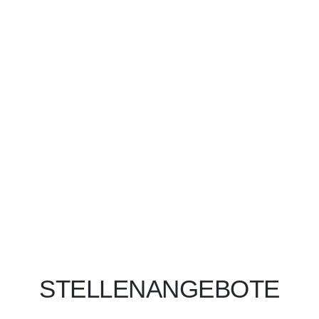
SUPPORT
Nachricht an Support
Download TeamViewer
STELLENANGEBOTE